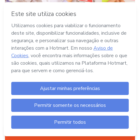
15/06/2026
•
MARKETING DIGITAL
Técnicas de SEO: o guia prático
para gerar tráfego orgânico
As técnicas de SEO se dividem em quatro frentes:
on-page, off-page, técnico e, mais recentemente,
otimização para a busca com IA (GEO). Juntas,
elas fazem o Google e os assistentes de IA
encontrarem o seu conteúdo e mostrarem ele
para quem está pesquisando.
Aperte aqui
pra criar um produto digital
A Hotmart é o lugar certo pra você criar seu
primeiro produto digital!