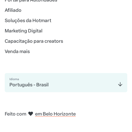
Afiliado
Soluções da Hotmart
Marketing Digital
Capacitação para creators
Venda mais
Idioma
Português - Brasil
em Madri
em Amsterdam
em Bogotá
na Cidade do México
em Nova Iorque
Feito com
em Belo Horizonte