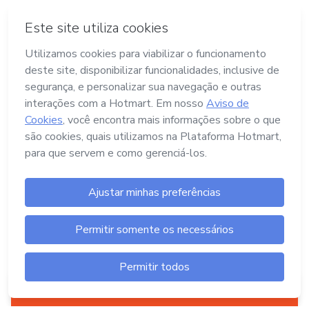
Termos e Políticas
Hotmart — 2011- 2026 © Todos os direitos
reservados
Launch Pad Tecnologia, Serviços e Pagamentos
Ltda.
CNPJ nº. 13.427.325/0001-05
Endereço: Avenida Assis Chateaubriand, nº
499, Bairro Floresta, Belo Horizonte -MG, CEP
nº 30.150-101
Central de Ajuda
Aperte aqui
pra criar um produto digital
A Hotmart é o lugar certo pra você criar seu
primeiro produto digital!