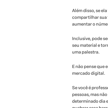
Além disso, se ela
compartilhar sua 
aumentar o númer
Inclusive, pode s
seu material e to
uma palestra.
E não pense que 
mercado digital.
Se você é profess
pessoas, mas não
determinado dia e
quebrar essa barre