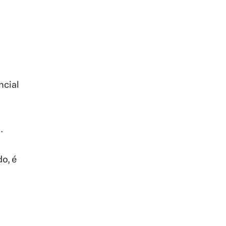
ncial
.
o, é