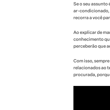
Se o seu assunto 
ar-condicionado, 
recorra a você pa
Ao explicar de man
conhecimento que
perceberão que a
Com isso, sempre 
relacionados ao t
procurada, porque