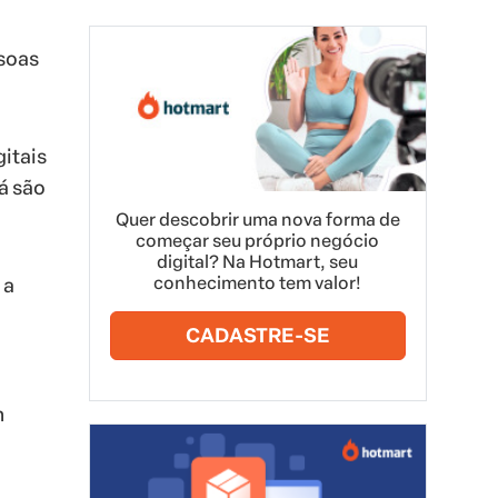
ssoas
gitais
á são
Quer descobrir uma nova forma de
começar seu próprio negócio
digital? Na Hotmart, seu
conhecimento tem valor!
 a
CADASTRE-SE
m