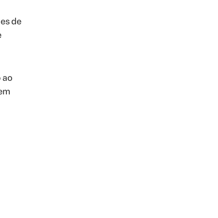
ões de
e
 ao
 em