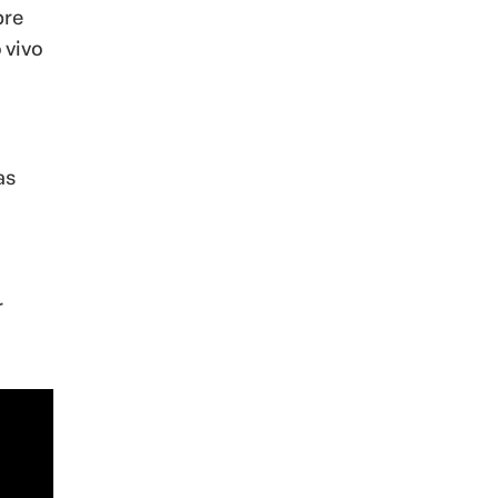
bre
 vivo
as
r