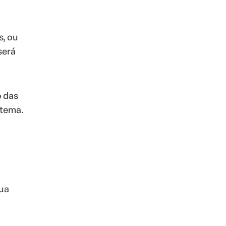
s, ou
será
 das
 tema.
sua