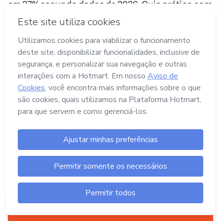
em 27% segundo dados de 2026. Guia prático com
20 fórmulas consagradas pelo mercado, com
exemplos adaptados.
Aperte aqui
pra criar um produto digital
A Hotmart é o lugar certo pra você criar seu
15/06/2026
•
MARKETING DIGITAL
primeiro produto digital!