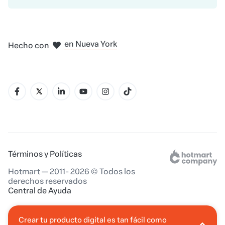
Hecho con
en Belo Horizonte
en Madrid
en Amsterdam
en Bogotá
en Ciudad de México
en Nueva York
Términos y Políticas
Hotmart — 2011- 2026 © Todos los
derechos reservados
Central de Ayuda
Crear tu producto digital es tan fácil como