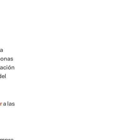
ra
sonas
cación
del
r
a las