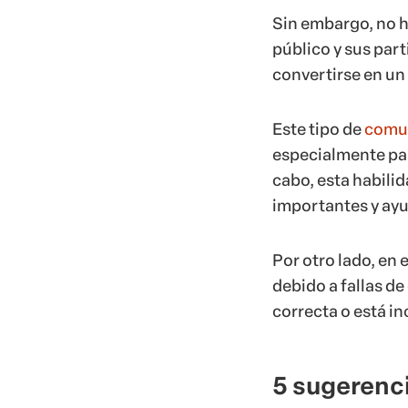
Sin embargo, no h
público y sus part
convertirse en u
Este tipo de
comu
especialmente para
cabo, esta habili
importantes y ayud
Por otro lado, en
debido a fallas d
correcta o está in
5 sugerenc