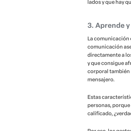
lados y que hay q
3. Aprende y
La comunicación c
comunicación aser
directamente a lo
y que consigue af
corporal también e
mensajero.
Estas característ
personas, porque es
calificado, ¿verd