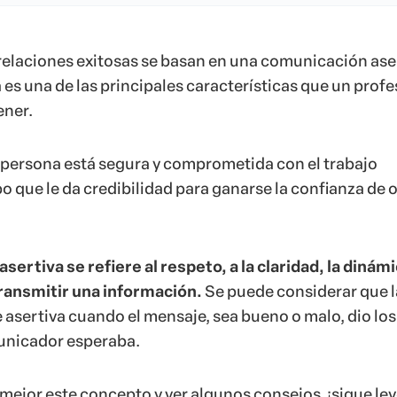
 relaciones exitosas se basan en una comunicación ase
es una de las principales características que un profe
ener.
persona está segura y comprometida con el trabajo
po que le da credibilidad para ganarse la confianza de 
ertiva se refiere al respeto, a la claridad, la dinámi
 transmitir una información.
Se puede considerar que l
asertiva cuando el mensaje, sea bueno o malo, dio los
unicador esperaba.
ejor este concepto y ver algunos consejos, ¡sigue le