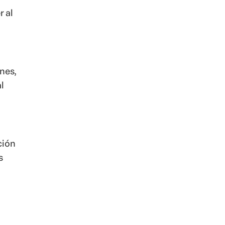
r al
nes,
l
ción
s