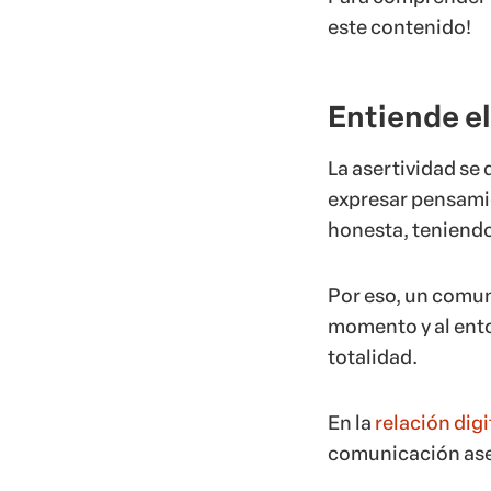
este contenido!
Entiende e
La asertividad se 
expresar pensamie
honesta, teniendo
Por eso, un comun
momento y al ento
totalidad.
En la
relación digi
comunicación aser