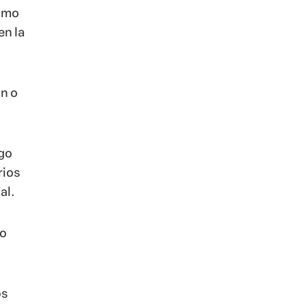
cómo
en la
ón o
lgo
rios
al.
do
os