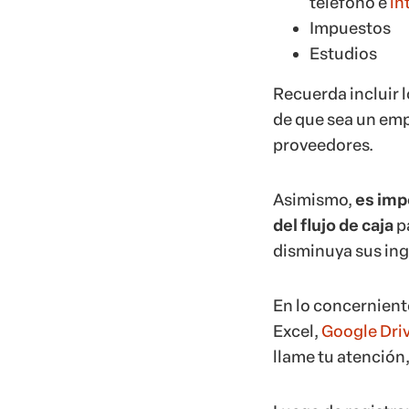
teléfono e
in
Impuestos
Estudios
Recuerda incluir 
de que sea un emp
proveedores.
Asimismo,
es imp
del flujo de caja
p
disminuya sus ing
En lo concerniente
Excel,
Google Dri
llame tu atención, 