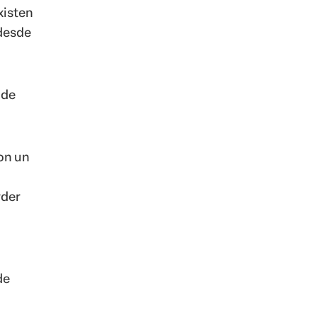
xisten
 desde
 de
on un
a
rder
de