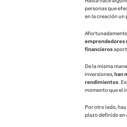
Hasta hace algunos
personas que efe
en la creación un 
Afortunadamente,
emprendedores m
financieros
aport
De la misma manera
inversiones,
han m
rendimientos
. E
momento que el in
Por otro lado, ha
plazo definido en 