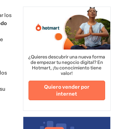
r los
odo
de
¿Quieres descubrir una nueva forma
de empezar tu negocio digital? En
Hotmart, ¡tu conocimiento tiene
los
valor!
Quiero vender por
 su
internet