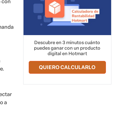
o con
emanda
Descubre en 3 minutos cuánto
puedes ganar con un producto
digital en Hotmart
n
QUIERO CALCULARLO
e.
ectar
o a