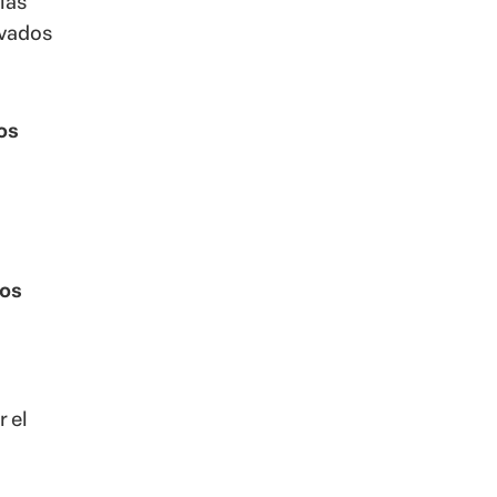
las
evados
os
los
 el