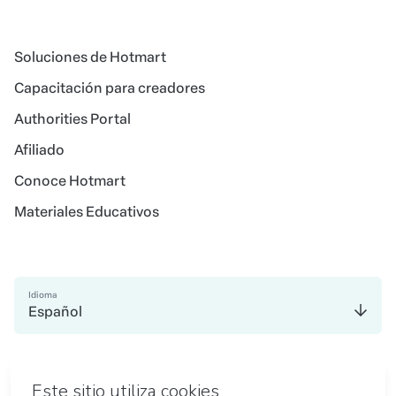
Soluciones de Hotmart
Capacitación para creadores
Authorities Portal
Afiliado
Conoce Hotmart
Materiales Educativos
Idioma
Español
en Madrid
en Amsterdam
en Bogotá
en Ciudad de México
en Nueva York
en Belo Horizonte