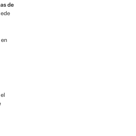
ias de
puede
en
el
e