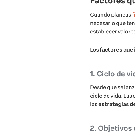
Factores qu
Cuando planeas
f
necesario que ten
establecer valore
Los
factores que 
1. Ciclo de v
Desde que se lanz
ciclo de vida. La
las
estrategias d
2. Objetivos