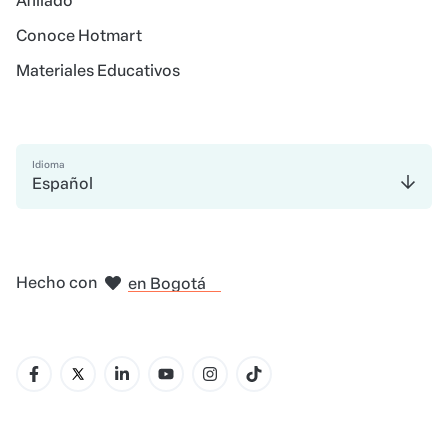
Afiliado
Conoce Hotmart
Materiales Educativos
Idioma
Español
Hecho con
en Ciudad de México
en Belo Horizonte
en Madrid
en Amsterdam
en Bogotá
en Nueva York