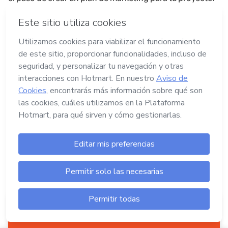
Antes de terminar me gustaría ponerte deberes: Déjame
un comentario ahora mismo y dime cuál de los 30
consejos te ha parecido el mejor.
Prometo responderte.
Este post fue escrito por
Sergio Ramírez
López
.
Especialista en Estrategia de Negocio Digital
curtido en mil batallas. Practicante de deporte en
general y artes marciales en particular y bastante freak
de la música cañerita.
Crear tu producto digital es tan fácil como
hacer...
clic aquí
En Hotmart puedes crear tu producto digital
sin invertir.