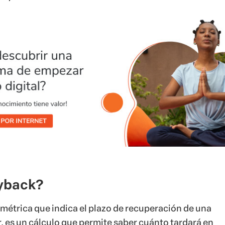
yback?
 métrica que indica el plazo de recuperación de una
r, es un cálculo que permite saber cuánto tardará en