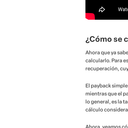
¿Cómo se c
Ahora que ya sab
calcularlo. Para e
recuperación, cuy
El payback simple 
mientras que el p
lo general, es la 
cálculo consideran
Ahora, veamos cóm