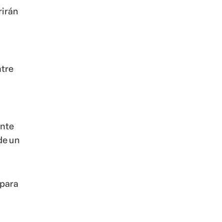
rirán
ntre
ante
de un
 para