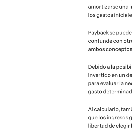
amortizarse una i
los gastos iniciale
Payback se puede 
confunde con otro
ambos conceptos 
Debido a la posibi
invertido en un 
para evaluar la ne
gasto determinad
Al calcularlo, tam
que los ingresos g
libertad de elegir