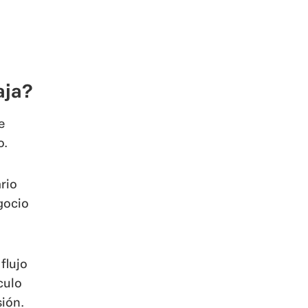
aja?
e
o.
ario
gocio
flujo
culo
sión.