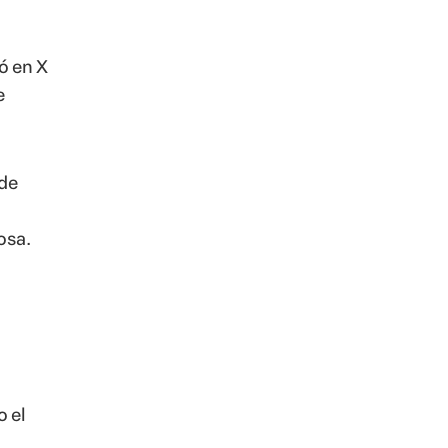
ó en X
e
 de
osa.
o el