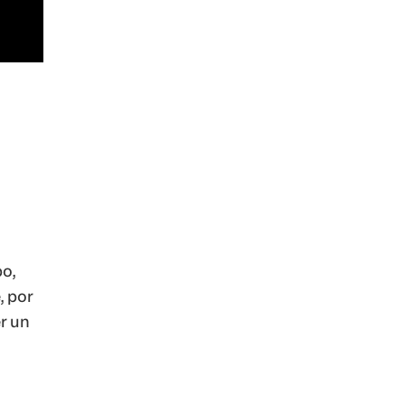
po,
, por
er un