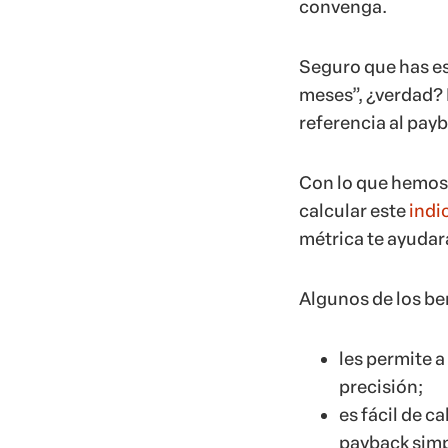
convenga.
Seguro que has es
meses”, ¿verdad? 
referencia al pay
Con lo que hemos 
calcular este
indi
métrica te ayudar
Algunos de los be
les permite 
precisión;
es fácil de ca
payback simp