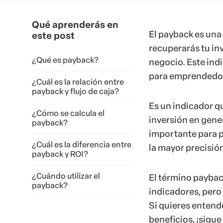
Qué aprenderás en
El payback es una
este post
recuperarás tu inv
¿Qué es payback?
negocio. Este ind
para emprendedore
¿Cuál es la relación entre
payback y flujo de caja?
Es un indicador q
¿Cómo se calcula el
inversión en gene
payback?
importante para pl
¿Cuál es la diferencia entre
la mayor precisión
payback y ROI?
¿Cuándo utilizar el
El término payback
payback?
indicadores, pero 
Si quieres entend
beneficios, ¡sigue