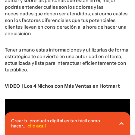
actuar y sobre las personas que están en él, mejor
podrás entender cuáles son los dolores y las
necesidades que deben ser atendidos, así como cuáles
son los factores diferenciales que tus potenciales
clientes llevan en consideración a la hora de hacer una
adquisición.
Tener a mano estas informaciones y utilizarlas de forma
estratégica te convierte en una autoridad en el tema,
actualizada y lista para interactuar eficientemente con
tu público.
VIDEO | Los 4 Nichos con Más Ventas en Hotmart
Crear tu producto digital es tan fácil como
hacer...
clic aquí
En Hotmart puedes crear tu producto digital
sin invertir.