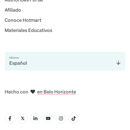
Afiliado
Conoce Hotmart
Materiales Educativos
Idioma
Español
en Madrid
en Amsterdam
en Bogotá
en Ciudad de México
en Nueva York
en Belo Horizonte
Hecho con