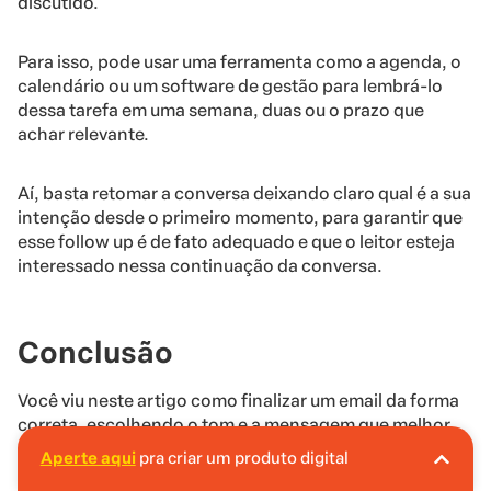
discutido.
Para isso, pode usar uma ferramenta como a agenda, o
calendário ou um software de gestão para lembrá-lo
dessa tarefa em uma semana, duas ou o prazo que
achar relevante.
Aí, basta retomar a conversa deixando claro qual é a sua
intenção desde o primeiro momento, para garantir que
esse follow up é de fato adequado e que o leitor esteja
interessado nessa continuação da conversa.
Conclusão
Você viu neste artigo como finalizar um email da forma
correta, escolhendo o tom e a mensagem que melhor
combinam com os seus objetivos.
Aperte aqui
pra criar um produto digital
A Hotmart é o lugar certo pra você criar seu
primeiro produto digital!