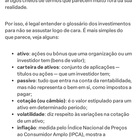
artigos cheios de termos que parecem muito fora da sua
realidade.
Por isso, é legal entender o glossário dos investimentos
para não se assustar logo de cara. É mais simples do
que parece, veja alguns:
ativo
: ações ou bônus que uma organização ou um
investidor tem (bens de valor);
carteira de ativos
: conjunto de aplicações —
títulos ou ações — que um investidor tem;
passivo
: tudo que entra na conta da rentabilidade,
mas não representa o bem em si, como impostos a
pagar;
cotação
(ou câmbio)
: é o valor estipulado para um
ativo em determinado período;
volatilidade
: diz respeito às variações na cotação
de um ativo;
inflação
: medida pelo Índice Nacional de Preços
ao Consumidor Amplo (IPCA), mostra a