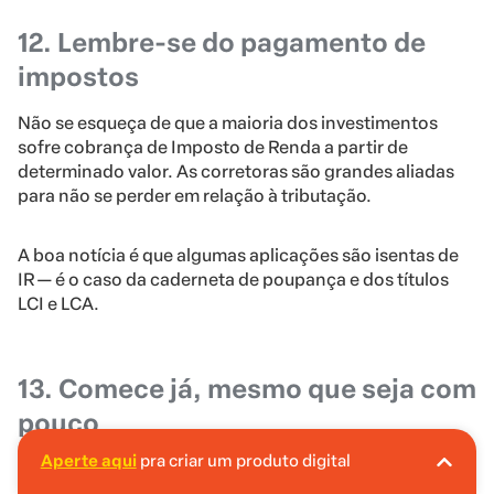
12. Lembre-se do pagamento de
impostos
Não se esqueça de que a maioria dos investimentos
sofre cobrança de Imposto de Renda a partir de
determinado valor. As corretoras são grandes aliadas
para não se perder em relação à tributação.
A boa notícia é que algumas aplicações são isentas de
IR — é o caso da caderneta de poupança e dos títulos
LCI e LCA.
13. Comece já, mesmo que seja com
pouco
Aperte aqui
pra criar um produto digital
A Hotmart é o lugar certo pra você criar seu
Por fim, nossa última dica é: comece já. Seja com uma
primeiro produto digital!
grande quantia, seja com menos de R$ 1 mil.