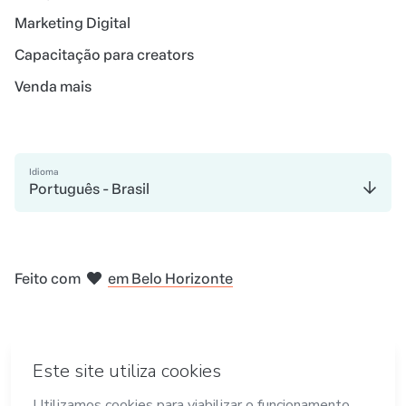
Marketing Digital
Capacitação para creators
Venda mais
Idioma
Português - Brasil
em Madri
em Amsterdam
em Bogotá
na Cidade do México
em Nova Iorque
Feito com
em Belo Horizonte