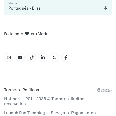
Idioma
Português - Brasil
em Bogotá
na Cidade do México
em Nova Iorque
em Amsterdam
Feito com
em Madri
em Belo Horizonte
Termos e Políticas
Hotmart — 2011- 2026 © Todos os direitos
reservados
Launch Pad Tecnologia, Serviços e Pagamentos