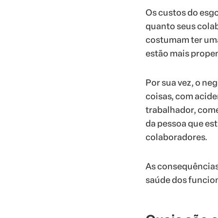
Os custos do esgo
quanto seus cola
costumam ter uma
estão mais propen
Por sua vez, o neg
coisas, com acide
trabalhador, com
da pessoa que est
colaboradores.
As consequências 
saúde dos funcion