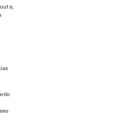
out e,
e
ias
fardo
 seu