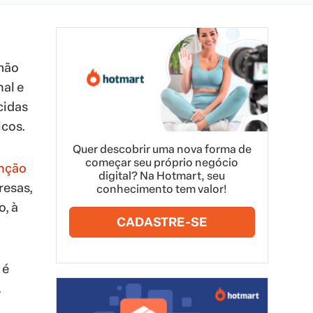
emão
al e
cidas
icos.
Quer descobrir uma nova forma de
começar seu próprio negócio
enção
digital? Na Hotmart, seu
resas,
conhecimento tem valor!
, à
CADASTRE-SE
 é
.