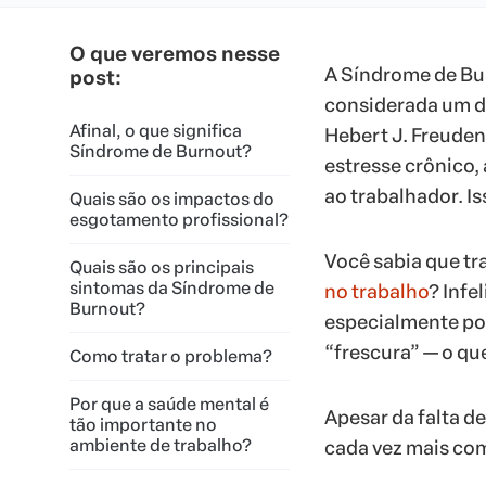
O que veremos nesse
A Síndrome de Bur
post:
considerada um di
Afinal, o que significa
Hebert J. Freuden
Síndrome de Burnout?
estresse crônico,
ao trabalhador. I
Quais são os impactos do
esgotamento profissional?
Você sabia que tr
Quais são os principais
sintomas da Síndrome de
no trabalho
? Infe
Burnout?
especialmente por
“frescura” — o qu
Como tratar o problema?
Por que a saúde mental é
Apesar da falta de
tão importante no
ambiente de trabalho?
cada vez mais co