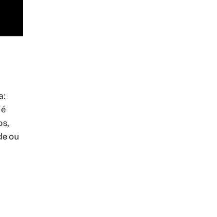
a:
 é
os,
de ou