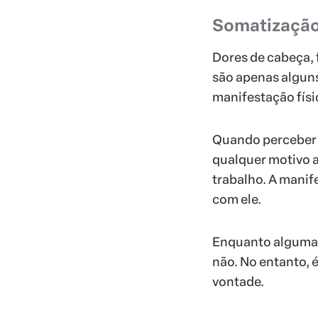
Somatizaçã
Dores de cabeça, f
são apenas algun
manifestação físi
Quando perceber 
qualquer motivo a
trabalho. A manif
com ele.
Enquanto algumas
não. No entanto, é
vontade.