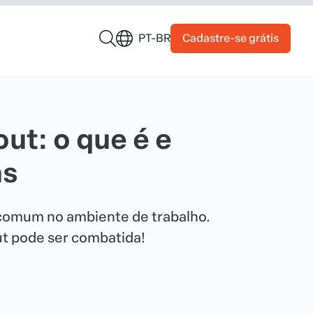
Cadastre-se grátis
PT-BR
ut: o que é e
as
 comum no ambiente de trabalho.
t pode ser combatida!