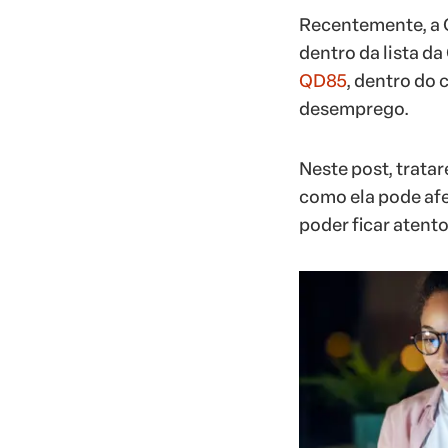
Recentemente, a 
dentro da lista d
QD85
, dentro do
desemprego.
Neste post, trata
como ela pode afe
poder ficar atento