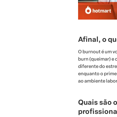
Afinal, o q
O burnout é um vo
burn (queimar) e o
diferente do estr
enquanto o primei
ao ambiente labor
Quais são 
profissiona