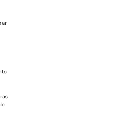
 ar
nto
ras
de