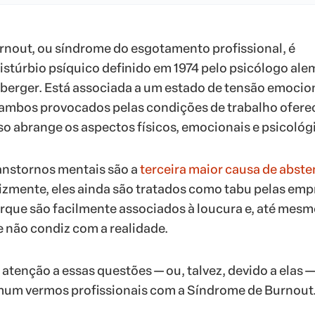
nout, ou síndrome do esgotamento profissional, é
stúrbio psíquico definido em 1974 pelo psicólogo al
berger. Está associada a um estado de tensão emocion
 ambos provocados pelas condições de trabalho ofere
sso abrange os aspectos físicos, emocionais e psicológ
anstornos mentais são a
terceira maior causa de abst
lizmente, eles ainda são tratados como tabu pelas emp
que são facilmente associados à loucura e, até mesmo
e não condiz com a realidade.
 atenção a essas questões — ou, talvez, devido a elas —
mum vermos profissionais com a Síndrome de Burnout