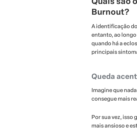
Quais são 
Burnout?
A identificação 
entanto, ao longo
quando há a eclo
principais sintom
Queda acent
Imagine que nada
consegue mais rea
Por sua vez, isso
mais ansioso e es