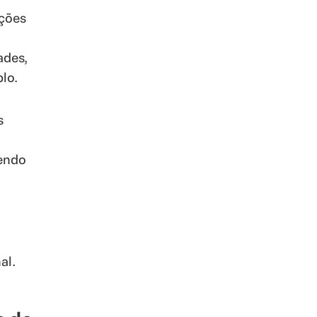
ações
ades,
lo.
s
dendo
al.