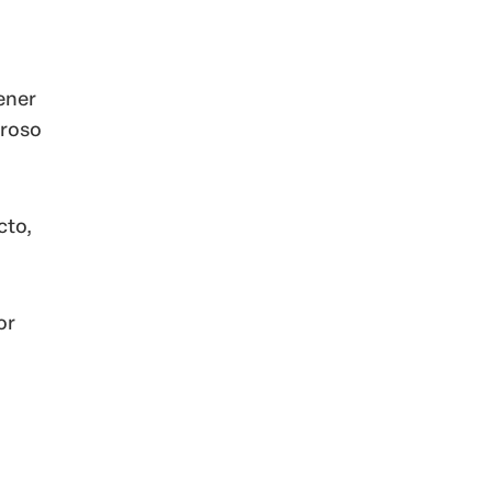
ener
oroso
cto,
or