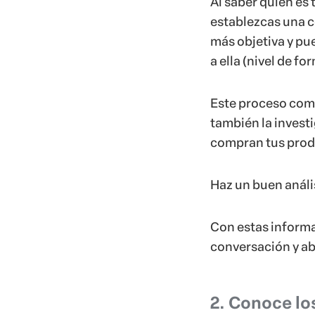
Al saber quién es
establezcas una c
más objetiva y pu
a ella (nivel de f
Este proceso com
también la invest
compran tus produ
Haz un buen análi
Con estas informac
conversación y ab
2. Conoce lo