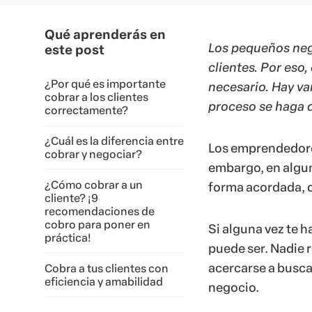
Qué aprenderás en
Los pequeños neg
este post
clientes. Por eso
¿Por qué es importante
necesario. Hay va
cobrar a los clientes
proceso se haga d
correctamente?
¿Cuál es la diferencia entre
Los emprendedores
cobrar y negociar?
embargo, en alguno
¿Cómo cobrar a un
forma acordada, o
cliente? ¡9
recomendaciones de
cobro para poner en
Si alguna vez te 
práctica!
puede ser. Nadie 
acercarse a buscar
Cobra a tus clientes con
eficiencia y amabilidad
negocio.