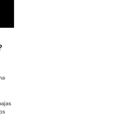
?
na
bajas
os