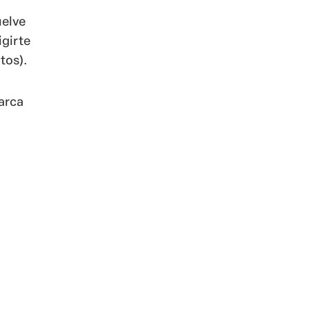
uelve
igirte
tos).
arca