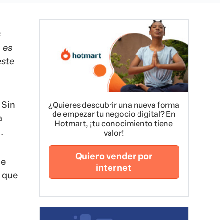
s
 es
este
 Sin
¿Quieres descubrir una nueva forma
de empezar tu negocio digital? En
a
Hotmart, ¡tu conocimiento tiene
.
valor!
Quiero vender por
ue
internet
n que