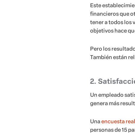
Este establecimie
financieros que ot
tener a todos los
objetivos hace q
Pero los resultado
También están re
2. Satisfacc
Un empleado sati
genera más resul
Una
encuesta rea
personas de 15 pa