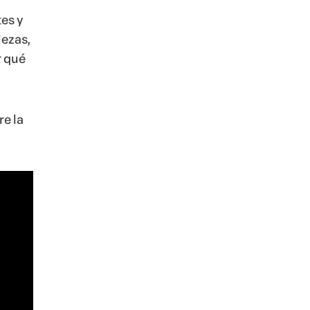
es y
lezas,
r qué
re la