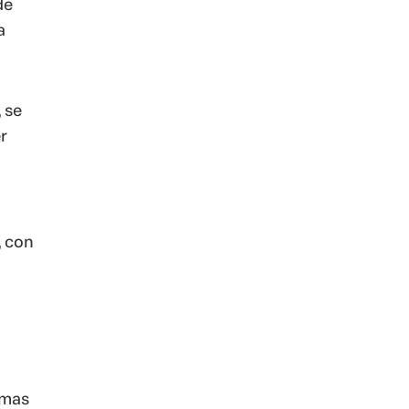
de
a
, se
r
, con
rmas