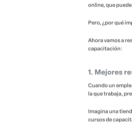
online, que puede
Pero, ¿por qué im
Ahora vamos a res
capacitación:
1. Mejores r
Cuando un emplea
la que trabaja, pr
Imagina una tiend
cursos de capacita