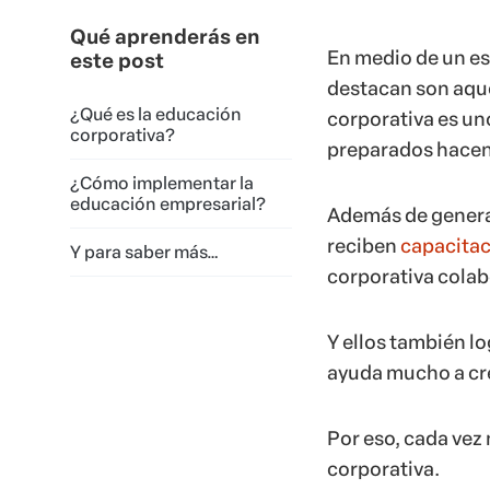
Qué aprenderás en
En medio de un es
este post
destacan son aque
¿Qué es la educación
corporativa es uno
corporativa?
preparados hacen 
¿Cómo implementar la
educación empresarial?
Además de generar
reciben
capacita
Y para saber más…
corporativa colab
Y ellos también l
ayuda mucho a cre
Por eso, cada vez
corporativa.