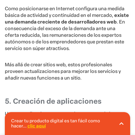
Como posicionarse en Internet configura una medida
básica de actividad y continuidad en el mercado,
existe
una demanda creciente de desarrolladores web
. En
consecuencia del exceso de la demanda ante una
oferta reducida, las remuneraciones de los expertos
autónomos o de los emprendedores que prestan este
servicio son súper atractivos.
Más allá de crear sitios web, estos profesionales
proveen actualizaciones para mejorar los servicios y
añadir nuevas funciones a un sitio.
5. Creación de aplicaciones
Usamos aplicaciones para una buena parte de las
actividades que realizamos a diario, como consultar
Crear tu producto digital es tan fácil como
hacer...
clic aquí
En Hotmart puedes crear tu producto digital
nuestro extracto bancario, hacer compras en el
sin invertir.
mercado, controlar el consumo de agua y ¡muchas más!