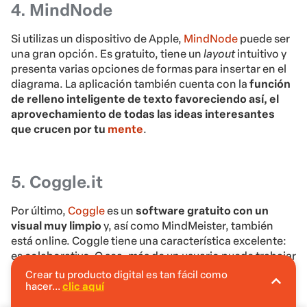
4. MindNode
Si utilizas un dispositivo de Apple,
MindNode
puede ser
una gran opción. Es gratuito, tiene un
layout
intuitivo y
presenta varias opciones de formas para insertar en el
diagrama. La aplicación también cuenta con la
función
de relleno inteligente de texto favoreciendo así, el
aprovechamiento de todas las ideas interesantes
que crucen por tu
mente
.
5. Coggle.it
Por último,
Coggle
es un
software gratuito con un
visual muy limpio
y, así como MindMeister, también
está online. Coggle tiene una característica excelente:
es colaborativo. O sea, más de un usuario puede trabajar
en el mismo mapa mental.
Crear tu producto digital es tan fácil como
hacer...
clic aquí
En Hotmart puedes crear tu producto digital
sin invertir.