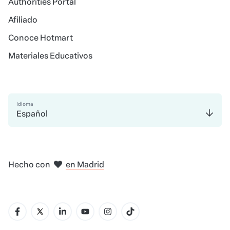
Authorities Portal
Afiliado
Conoce Hotmart
Materiales Educativos
Idioma
Español
en Bogotá
en Ciudad de México
en Nueva York
en Amsterdam
Hecho con
en Belo Horizonte
en Madrid