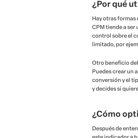
¿Por qué u
Hay otras formas d
CPM tiende a ser 
control sobre el c
limitado, por eje
Otro beneficio de
Puedes crear un an
conversión y el t
y decides si quier
¿Cómo opti
Después de entend
este indicador a t