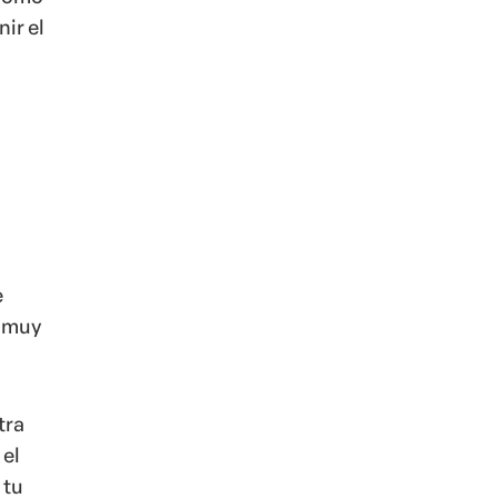
ir el
e
o muy
tra
 el
 tu