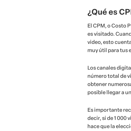
¿Qué es C
El CPM, o Costo Po
es visitado. Cuand
video, esto cuent
muy útil para tus 
Los canales digita
número total de vi
obtener numerosas
posible llegar a 
Es importante reco
decir, si de 1 000 
hace que la elecc