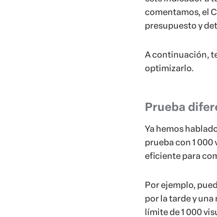
comentamos, el CPM
presupuesto y det
A continuación, 
optimizarlo.
Prueba difer
Ya hemos hablado 
prueba con 1 000 
eficiente para co
Por ejemplo, pue
por la tarde y una
límite de 1 000 v