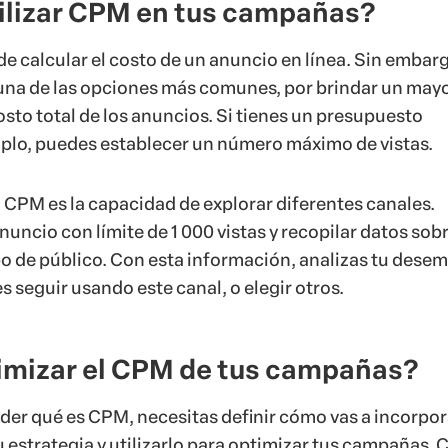
tilizar CPM en tus campañas?
e calcular el costo de un anuncio en línea. Sin embarg
una de las opciones más comunes, por brindar un may
osto total de los anuncios. Si tienes un presupuesto
mplo, puedes establecer un número máximo de vistas.
l CPM es la capacidad de explorar diferentes canales.
uncio con límite de 1 000 vistas y recopilar datos sobr
ipo de público. Con esta información, analizas tu des
es seguir usando este canal, o elegir otros.
mizar el CPM de tus campañas?
er qué es CPM, necesitas definir cómo vas a incorpor
u estrategia y utilizarlo para optimizar tus campañas.