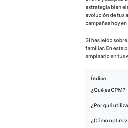
estrategia bien e
evolución de tus 
campañas hoy en d
Si has leído sobr
familiar. En este
emplearlo en tus 
Índice
¿Qué es CPM?
¿Por qué utili
¿Cómo optimiza