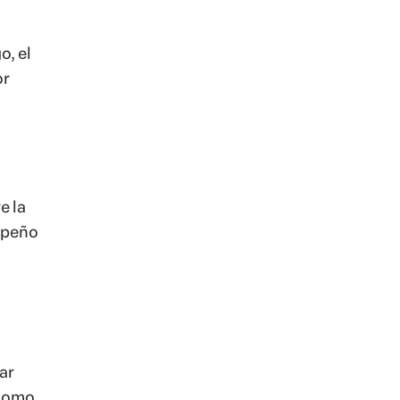
o, el
or
e la
empeño
ar
 Como