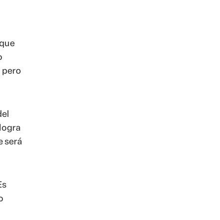
 que
o
 pero
del
 logra
e será
Es
o