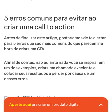
5 erros comuns para evitar ao
criar uma call to action
Antes de finalizar este artigo, gostaríamos de te alertar
para 5 erros que são mais comuns do que parecem na
hora de criar uma CTA.
Afinal de contas, não adianta nada você se inspirar em
um dos exemplos, criar uma chamada excelente e
colocar seus resultados a perder por causa de um
desses erros.
Erro 1: CTA difícil de encontrar
Aperte aqui
pra criar um produto digital
A Hotmart é o lugar certo pra você criar seu
Na sua landing page, a sua call to action deve ser um
primeiro produto digital!