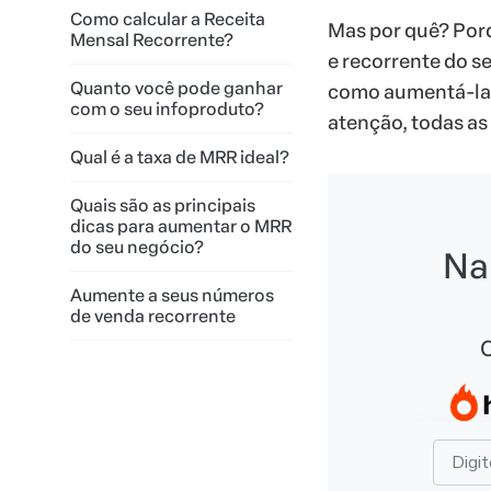
Como calcular a Receita
Mas por quê? Porq
Mensal Recorrente?
e recorrente do s
Quanto você pode ganhar
como aumentá-la 
com o seu infoproduto?
atenção, todas as
Qual é a taxa de MRR ideal?
Quais são as principais
dicas para aumentar o MRR
do seu negócio?
Na
Aumente a seus números
de venda recorrente
C