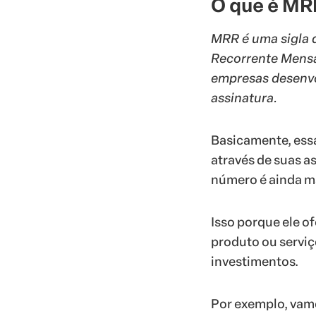
O que é MR
MRR é uma sigla q
Recorrente Mensa
empresas desenvo
assinatura.
Basicamente, essa
através de suas a
número é ainda ma
Isso porque ele o
produto ou serviç
investimentos.
Por exemplo, vam