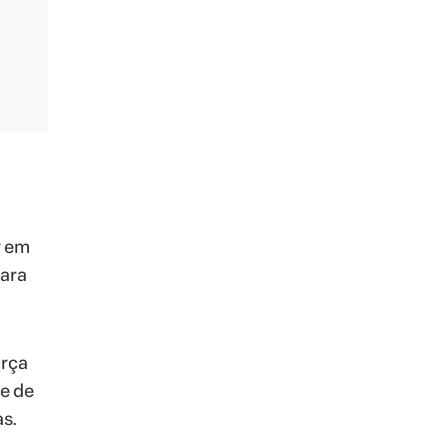
r em
para
orça
e de
s.