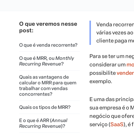
O que veremos nesse
Venda recorren
post:
várias vezes a
cliente paga m
O que é venda recorrente?
Para se ter um ne
O que é MRR, ou
Monthly
Recurring Revenue
?
considerar um
mo
possibilite
vender
Quais as vantagens de
exemplo.
calcular o MRR para quem
trabalhar com vendas
concorrentes?
E uma das princi
Quais os tipos de MRR?
sua empresa é o 
negócio que ofere
E o que é ARR (
Annual
serviço (
SaaS
), é
Recurring Revenue
)?