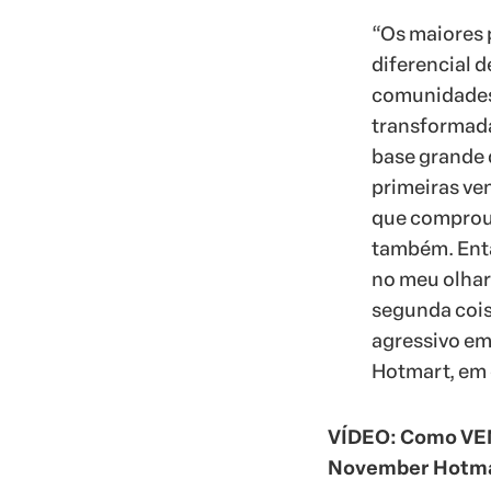
“Os maiores p
diferencial d
comunidades
transformada
base grande 
primeiras ven
que comprou
também. Entã
no meu olhar
segunda cois
agressivo em 
Hotmart, em 
VÍDEO: Como VE
November Hotma