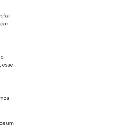
eita
 em
io
, esse
o
imos
ece um