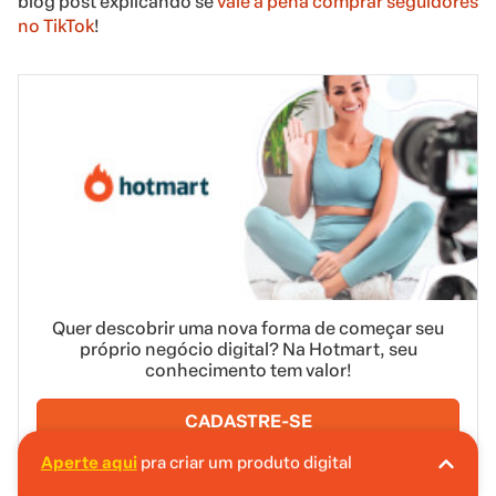
blog post explicando se
vale a pena comprar seguidores
no TikTok
!
Quer descobrir uma nova forma de começar seu
próprio negócio digital? Na Hotmart, seu
conhecimento tem valor!
CADASTRE-SE
Aperte aqui
pra criar um produto digital
A Hotmart é o lugar certo pra você criar seu
primeiro produto digital!