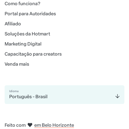
Como funciona?
Portal para Autoridades
Afiliado
Soluções da Hotmart
Marketing Digital
Capacitação para creators
Venda mais
Idioma
Português - Brasil
em Amsterdam
em Bogotá
na Cidade do México
em Nova Iorque
em Madri
Feito com
em Belo Horizonte