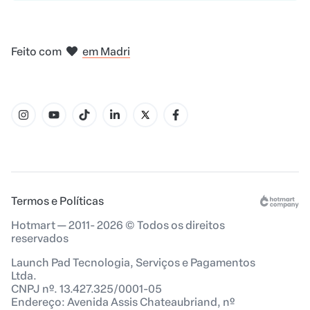
em Bogotá
na Cidade do México
em Nova Iorque
em Amsterdam
Feito com
em Madri
em Belo Horizonte
Termos e Políticas
Hotmart — 2011- 2026 © Todos os direitos
reservados
Launch Pad Tecnologia, Serviços e Pagamentos
Ltda.
CNPJ nº. 13.427.325/0001-05
Endereço: Avenida Assis Chateaubriand, nº