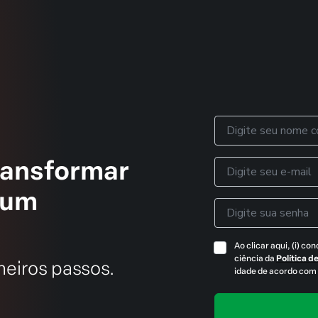
transformar
 um
meiros passos.