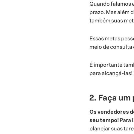
Quando falamos e
prazo. Mas além d
também suas meta
Essas metas pesso
meio de consulta 
É importante tam
para alcançá-las!
2. Faça um
Os vendedores de
seu tempo!
Para i
planejar suas tare