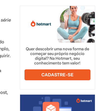
série
do
mplo,
Quer descobrir uma nova forma de
começar seu próprio negócio
irir.
digital? Na Hotmart, seu
conhecimento tem valor!
a
CADASTRE-SE
ost,