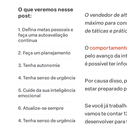
O que veremos nesse
O vendedor de alt
post:
máximo para conse
1. Defina metas pessoais e
de táticas e prát
faça uma autoavaliação
contínua
O
comportamento
2. Faça um planejamento
pelo avanço da in
é possível ter in
3. Tenha autonomia
4. Tenha senso de urgência
Por causa disso, 
estar preparado p
5. Cuide da sua inteligência
emocional
Se você já trabal
6. Atualize-se sempre
vamos te contar 1
4. Tenha senso de urgência
desenvolver para 