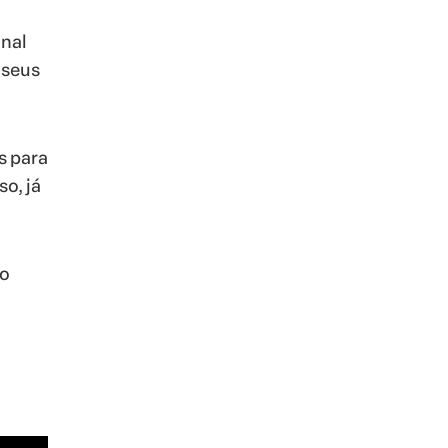
nal
 seus
s para
o, já
mo
e