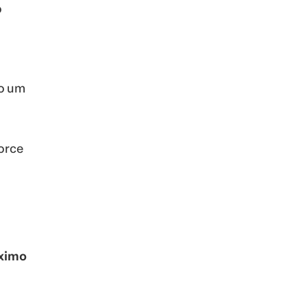
o
to um
orce
áximo