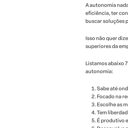
A autonomia nada 
eficiência, ter c
buscar soluções p
Isso não quer diz
superiores da emp
Listamos abaixo 7
autonomia:
Sabe até ond
Focado na re
Escolhe as me
Tem liberdad
É produtivo 