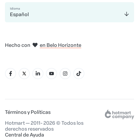
Idioma
Español
en Madrid
en Amsterdam
en Bogotá
en Ciudad de México
en Nueva York
Hecho con
en Belo Horizonte
Términos y Políticas
Hotmart — 2011- 2026 © Todos los
derechos reservados
Central de Ayuda