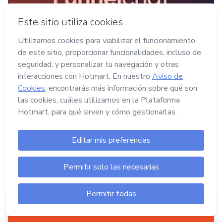
26/02/2025
•
EMPRENDIMIENTO DIGITAL
Funnelchat y WhatsApp: la fórmula
para escalar ventas de productos
digitales
En la industria digital, la automatización y la
cercanía en la comunicación con clientes es clave
para aumentar las conversiones. Funnelchat ha
revolucionado el uso de WhatsApp como
herramienta de ventas, permitiendo a
emprendedores y negocios escalar sus ingresos
de manera eficiente.
Crear tu producto digital es tan fácil como
hacer...
clic aquí
En Hotmart puedes crear tu producto digital
sin invertir.