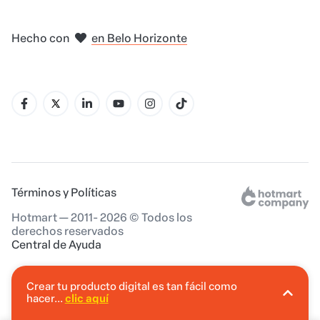
en Madrid
en Amsterdam
en Bogotá
en Ciudad de México
en Nueva York
en Belo Horizonte
Hecho con
Términos y Políticas
Hotmart — 2011- 2026 © Todos los
derechos reservados
Central de Ayuda
Crear tu producto digital es tan fácil como
hacer...
clic aquí
En Hotmart puedes crear tu producto digital
sin invertir.