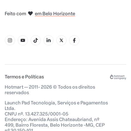
em Madri
em Amsterdam
em Bogotá
na Cidade do México
em Nova Iorque
em Belo Horizonte
Feito com
Termos e Políticas
Hotmart — 2011- 2026 © Todos os direitos
reservados
Launch Pad Tecnologia, Serviços e Pagamentos
Ltda.
CNPJ nº. 13.427.325/0001-05
Endereço: Avenida Assis Chateaubriand, nº
499, Bairro Floresta, Belo Horizonte -MG, CEP
nº 30.150-101