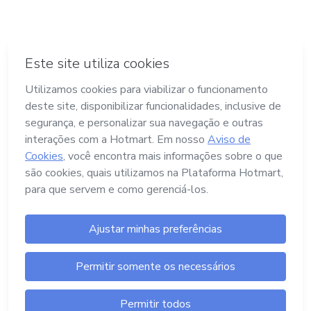
Termos e Políticas
Hotmart — 2011- 2026 © Todos os direitos
reservados
Launch Pad Tecnologia, Serviços e Pagamentos
Ltda.
CNPJ nº. 13.427.325/0001-05
Endereço: Avenida Assis Chateaubriand, nº
499, Bairro Floresta, Belo Horizonte -MG, CEP
nº 30.150-101
Central de Ajuda