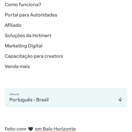
Como funciona?
Portal para Autoridades
Afiliado
Soluções da Hotmart
Marketing Digital
Capacitação para creators
Venda mais
Idioma
Português - Brasil
em Madri
em Amsterdam
em Bogotá
na Cidade do México
em Nova Iorque
Feito com
em Belo Horizonte