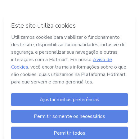
Termos e Políticas
Hotmart — 2011- 2026 © Todos os direitos
reservados
Launch Pad Tecnologia, Serviços e Pagamentos
Ltda.
CNPJ nº. 13.427.325/0001-05
Endereço: Avenida Assis Chateaubriand, nº
499, Bairro Floresta, Belo Horizonte -MG, CEP
nº 30.150-101
Central de Ajuda