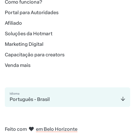
Como funciona?
Portal para Autoridades
Afiliado
Soluções da Hotmart
Marketing Digital
Capacitação para creators
Venda mais
Idioma
Português - Brasil
em Madri
em Amsterdam
em Bogotá
na Cidade do México
em Nova Iorque
em Belo Horizonte
Feito com