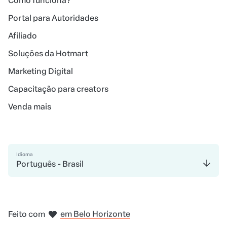
Como funciona?
Portal para Autoridades
Afiliado
Soluções da Hotmart
Marketing Digital
Capacitação para creators
Venda mais
Idioma
Português - Brasil
em Madri
em Amsterdam
em Bogotá
na Cidade do México
em Nova Iorque
Feito com
em Belo Horizonte