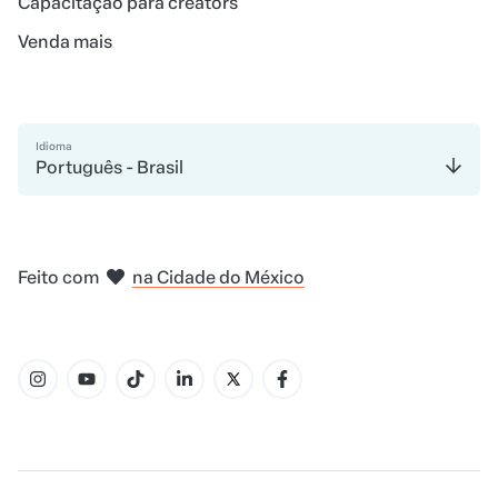
Capacitação para creators
Venda mais
Idioma
Português - Brasil
em Nova Iorque
Feito com
na Cidade do México
em Belo Horizonte
em Madri
em Amsterdam
em Bogotá