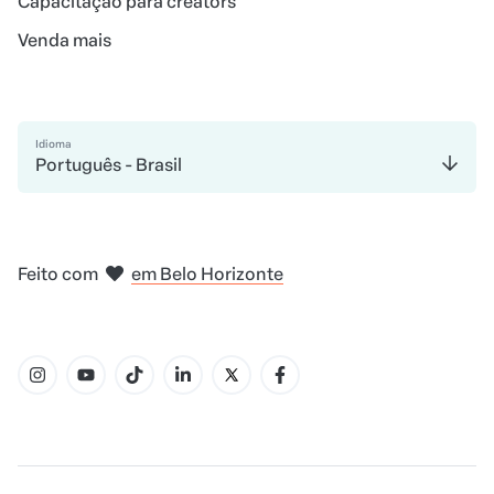
Capacitação para creators
Venda mais
Idioma
Português - Brasil
em Madri
em Amsterdam
em Bogotá
na Cidade do México
em Nova Iorque
Feito com
em Belo Horizonte