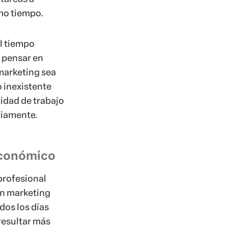
mo tiempo.
l tiempo
 pensar en
marketing sea
 inexistente
tidad de trabajo
ariamente.
económico
profesional
en marketing
dos los días
resultar más