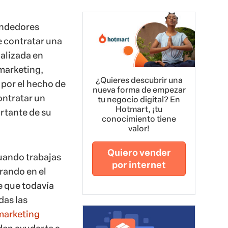
ndedores
e contratar una
alizada en
marketing,
¿Quieres descubrir una
por el hecho de
nueva forma de empezar
ontratar un
tu negocio digital? En
Hotmart, ¡tu
rtante de su
conocimiento tiene
valor!
Quiero vender
uando trabajas
por internet
trando en el
 que todavía
das las
marketing