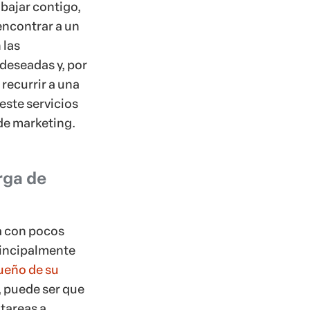
abajar contigo,
encontrar a un
 las
 deseadas y, por
 recurrir a una
este servicios
de marketing.
rga de
a con pocos
incipalmente
ueño de su
, puede ser que
tareas a