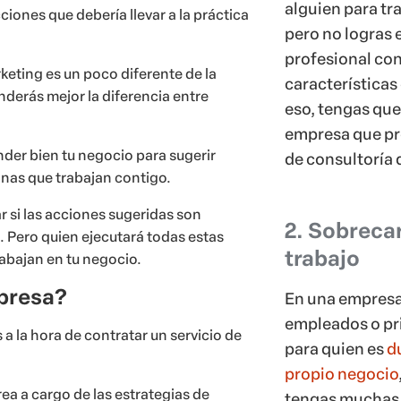
alguien para tr
ciones que debería llevar a la práctica
pero no logras 
profesional con
eting es un poco diferente de la
características
derás mejor la diferencia entre
eso, tengas que
empresa que pr
nder bien tu negocio para sugerir
de consultoría 
onas que trabajan contigo.
r si las acciones sugeridas son
2. Sobreca
. Pero quien ejecutará todas estas
trabajo
rabajan en tu negocio.
mpresa?
En una empres
empleados o pr
a la hora de contratar un servicio de
para quien es
d
propio negocio
ea a cargo de las estrategias de
tengas muchas 