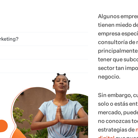
Algunos empre
tienen miedo d
empresa especi
rketing?
consultoría de 
principalmente 
tener que subc
sector tan impo
negocio.
Sin embargo, c
solo o estás en
mercado, puede
no conozcas to
estrategias de