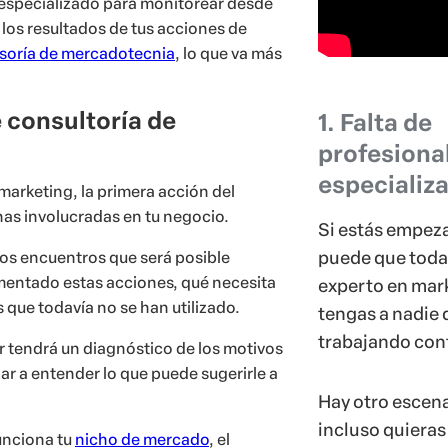
l especializado para monitorear desde
 los resultados de tus acciones de
soría de mercadotecnia
, lo que va más
 consultoría de
1. Falta de
profesiona
especializ
arketing, la primera acción del
nas involucradas en tu negocio.
Si estás empez
puede que toda
esos encuentros que será posible
mentado estas acciones, qué necesita
experto en mar
s que todavía no se han utilizado.
tengas a nadie 
trabajando con
 tendrá un diagnóstico de los motivos
zar a entender lo que puede sugerirle a
Hay otro escena
incluso quieras
unciona tu
nicho de mercado
, el