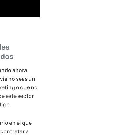
les
ados
ando ahora,
vía no seas un
keting o que no
de este sector
tigo.
rio en el que
 contratar a