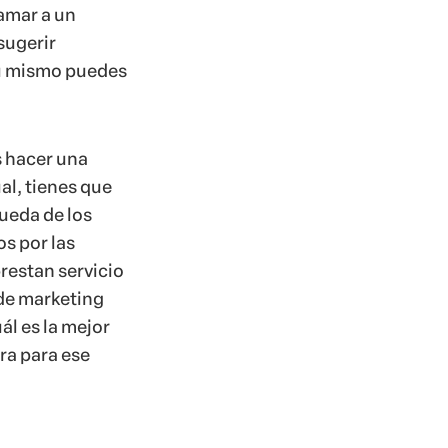
lamar a un
sugerir
ú mismo puedes
s hacer una
al, tienes que
ueda de los
s por las
restan servicio
de marketing
ál es la mejor
ra para ese