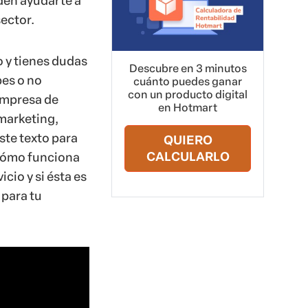
en ayudarte a
sector.
o y tienes dudas
Descubre en 3 minutos
bes o no
cuánto puedes ganar
con un producto digital
empresa de
en Hotmart
marketing,
ste texto para
QUIERO
CALCULARLO
cómo funciona
icio y si ésta es
 para tu