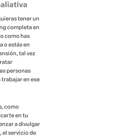
aliativa
uieras tener un
ing completa en
ro como has
 o estás en
nsión, tal vez
ratar
las personas
 trabajar en ese
s, como
carte en tu
nzar a divulgar
, el servicio de