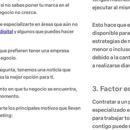
 si no sabes poner tu marca en el
ejecutar al mis
egocio no crezca.
 especializarte en áreas que aún no
Esto hace que e
digital
y algunos que puedes hacer
disponible para
estrategias de 
menor o incluso
que prefieren tener una empresa
debido a la can
negocio.
a realizarse di
pregunta, tenemos una noticia que
s la mejor opción para ti.
3. Factor 
to en que tu negocio se encuentra,
e momento.
Contratar a un 
te los principales motivos que llevan
especializado 
eting:
para trabajar to
contigo puede 