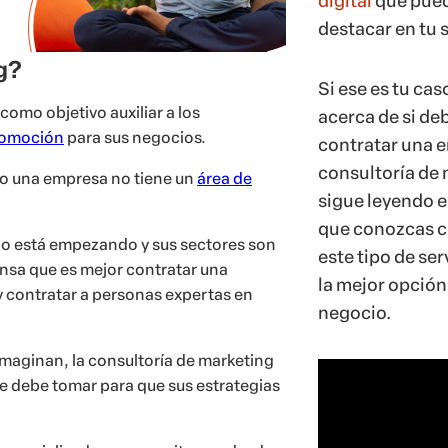
digital
que pued
destacar en tu 
g?
Si ese es tu cas
como objetivo auxiliar a los
acerca de si de
romoción
para sus negocios.
contratar una 
consultoría de 
ndo una empresa no tiene un
área de
sigue leyendo e
que conozcas 
io está empezando y sus sectores son
este tipo de serv
nsa que es mejor contratar una
la mejor opción
y contratar a personas expertas en
negocio.
 imaginan, la consultoría de marketing
ue debe tomar para que sus estrategias