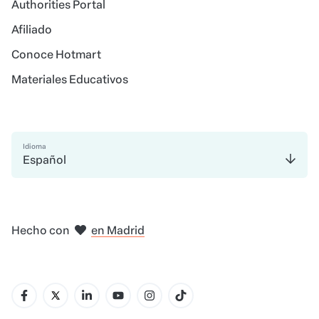
Authorities Portal
Afiliado
Conoce Hotmart
Materiales Educativos
Idioma
Español
en Amsterdam
en Bogotá
en Ciudad de México
en Nueva York
Hecho con
en Madrid
en Belo Horizonte