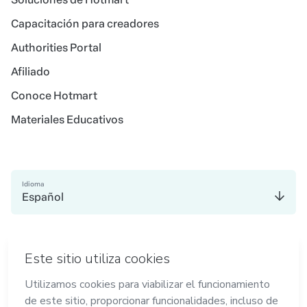
Capacitación para creadores
Authorities Portal
Afiliado
Conoce Hotmart
Materiales Educativos
Idioma
Español
en Nueva York
Hecho con
en Belo Horizonte
en Madrid
en Amsterdam
en Bogotá
en Ciudad de México