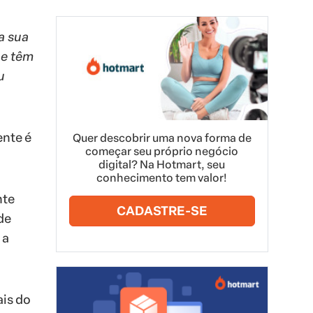
a sua
ue têm
u
nte é
Quer descobrir uma nova forma de
começar seu próprio negócio
digital? Na Hotmart, seu
conhecimento tem valor!
nte
CADASTRE-SE
de
 a
ais do