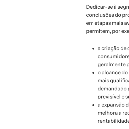
Dedicar-se à seg
conclusões do pr
em etapas mais a
permitem, por ex
a criação de
consumidore
geralmente p
o alcance do
mais qualific
demandado pa
previsível e 
a expansão d
melhora a re
rentabilidad