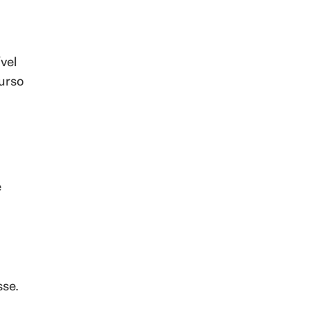
vel
curso
e
sse.