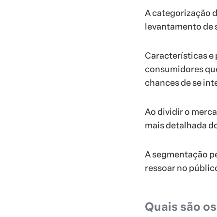
A categorização d
levantamento de s
Características e
consumidores que
chances de se int
Ao dividir o mer
mais detalhada do
A segmentação per
ressoar no público
Quais são o