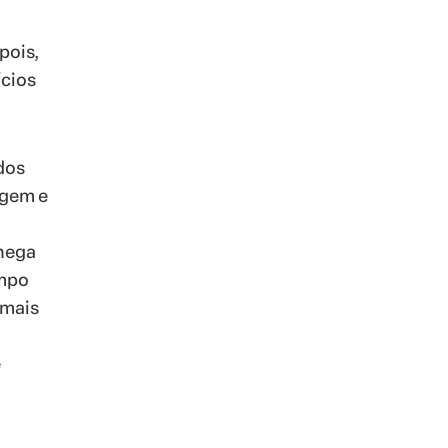
pois,
ícios
dos
agem e
chega
mpo
 mais
e