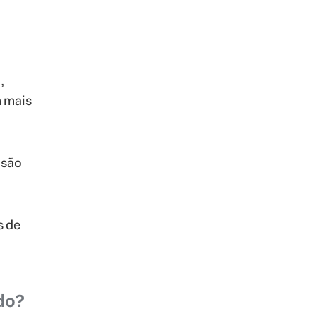
,
 mais
isão
s de
do?