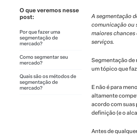
O que veremos nesse
A segmentação de 
post:
comunicação ou s
Por que fazer uma
maiores chances d
segmentação de
serviços.
mercado?
Como segmentar seu
Segmentação de m
mercado?
um tópico que faz
Quais são os métodos de
segmentação de
E não é para men
mercado?
altamente competi
acordo com suas 
definição (e o alc
Antes de qualquer