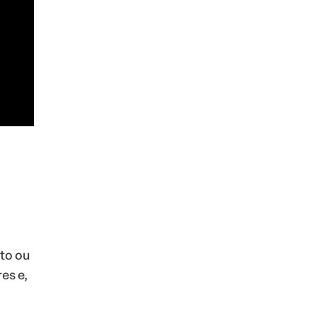
to ou
es e,