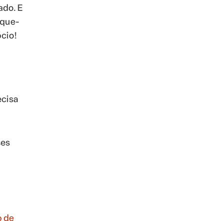
ado. E
ique-
cio!
ecisa
ses
o de