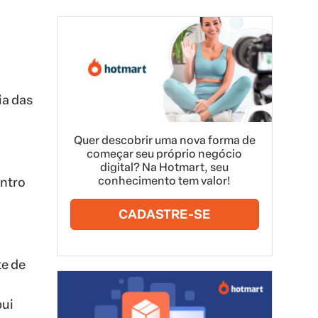
ia das
Quer descobrir uma nova forma de
começar seu próprio negócio
digital? Na Hotmart, seu
conhecimento tem valor!
entro
CADASTRE-SE
te de
bui