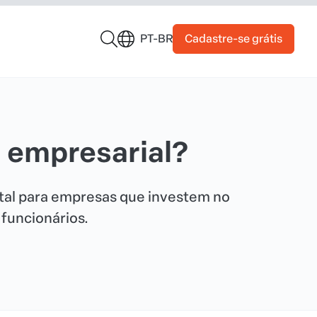
Cadastre-se grátis
PT-BR
 empresarial?
al para empresas que investem no
funcionários.