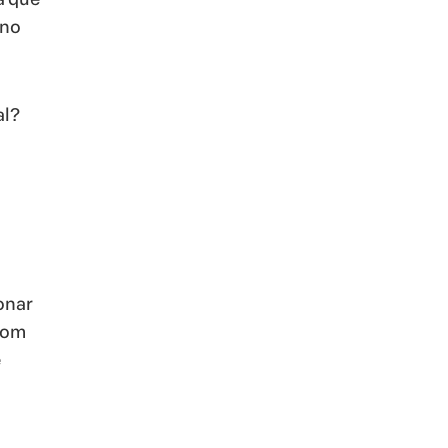
 no
al?
onar
com
e