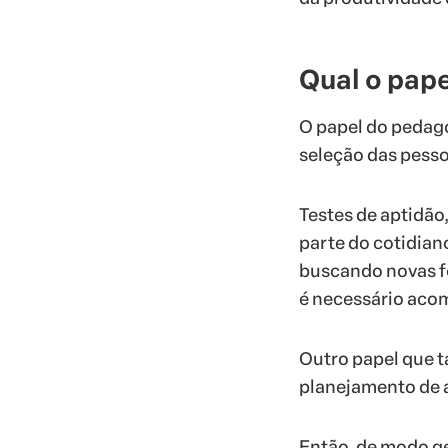
Qual o pap
O papel do pedago
seleção das pesso
Testes de aptidã
parte do cotidian
buscando novas fo
é necessário acom
Outro papel que t
planejamento de 
Então, de modo ge