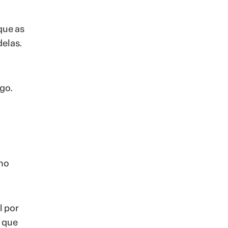
que as
elas.
go.
no
l por
a que