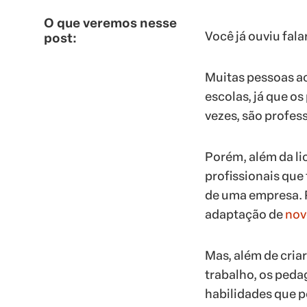
O que veremos nesse
Você já ouviu fal
post:
Muitas pessoas ac
escolas, já que o
vezes, são profess
Porém, além da l
profissionais qu
de uma empresa. P
adaptação de
nov
Mas, além de cria
trabalho, os peda
habilidades que p