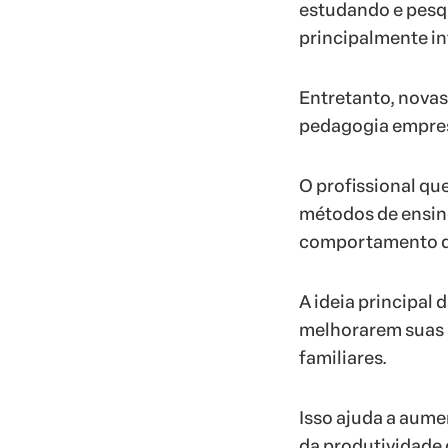
estudando e pesq
principalmente inf
Entretanto, novas
pedagogia empres
O profissional q
métodos de ensino
comportamento do
A ideia principal 
melhorarem suas a
familiares.
Isso ajuda a aumen
da produtividade 