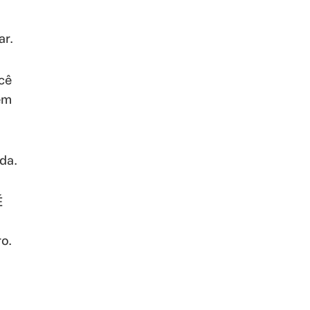
ar.
cê
ém
da.
É
o.