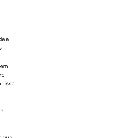
de a
s.
zem
re
r isso
 o
a que