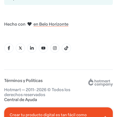
en Madrid
en Amsterdam
en Bogotá
en Ciudad de México
en Nueva York
Hecho con
en Belo Horizonte
Términos y Políticas
Hotmart — 2011- 2026 © Todos los
derechos reservados
Central de Ayuda
Crear tu producto digital es tan fácil como