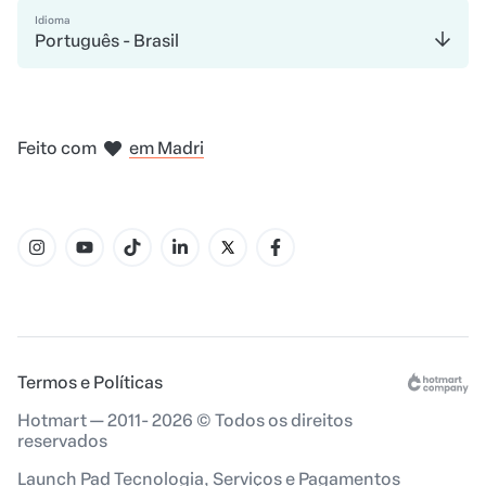
Idioma
Português - Brasil
em Bogotá
na Cidade do México
em Nova Iorque
em Amsterdam
Feito com
em Madri
em Belo Horizonte
Termos e Políticas
Hotmart — 2011- 2026 © Todos os direitos
reservados
Launch Pad Tecnologia, Serviços e Pagamentos