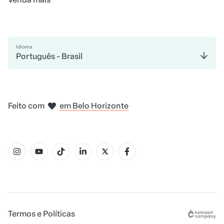
Idioma
Português - Brasil
em Madri
em Amsterdam
em Bogotá
na Cidade do México
em Nova Iorque
Feito com
em Belo Horizonte
Termos e Políticas