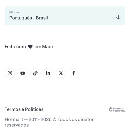
Idioma
Português - Brasil
em Bogotá
na Cidade do México
em Nova Iorque
em Amsterdam
Feito com
em Madri
em Belo Horizonte
Termos e Políticas
Hotmart — 2011- 2026 © Todos os direitos
reservados